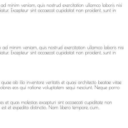
ad minim veniam, quis nostrud exercitation ullamco laboris nisi
atur. Excepteur sint occaecat cupidatat non proident, sunt in
 ad minim veniam, quis nostrud exercitation ullamco laboris nisi
atur. Excepteur sint occaecat cupidatat non proident, sunt in
ae ab illo inventore veritatis et quasi architecto beatae vitae
olores eos qui ratione voluptatem sequi nesciunt. Neque porro
s et quas molestias excepturi sint occaecati cupiditate non
 est et expedita distinctio. Nam libero tempore, cum.