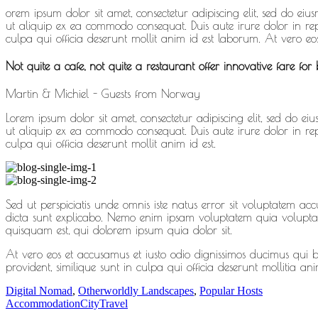
orem ipsum dolor sit amet, consectetur adipiscing elit, sed do e
ut aliquip ex ea commodo consequat. Duis aute irure dolor in repr
culpa qui officia deserunt mollit anim id est laborum. At vero eo
Not quite a cafe, not quite a restaurant offer innovative fare for b
Martin & Michiel - Guests from Norway
Lorem ipsum dolor sit amet, consectetur adipiscing elit, sed do 
ut aliquip ex ea commodo consequat. Duis aute irure dolor in repr
culpa qui officia deserunt mollit anim id est.
Sed ut perspiciatis unde omnis iste natus error sit voluptatem a
dicta sunt explicabo. Nemo enim ipsam voluptatem quia voluptas 
quisquam est, qui dolorem ipsum quia dolor sit.
At vero eos et accusamus et iusto odio dignissimos ducimus qui bl
provident, similique sunt in culpa qui officia deserunt mollitia a
Digital Nomad
,
Otherworldly Landscapes
,
Popular Hosts
Accommodation
City
Travel