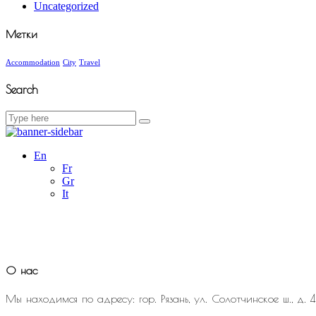
Uncategorized
Метки
Accommodation
City
Travel
Search
Search
for:
En
Fr
Gr
It
О нас
Мы находимся по адресу: гор. Рязань, ул. Солотчинское ш., д. 4