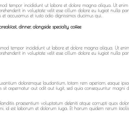
iusmod tempor incididunt ut labore et dolore magna aliqua. Ut enim 
ehenderit in voluptate velit esse cillum dolore eu fugiat nulla pari
s et accusamus et iusto odio dignissimos ducimus qui.
reakfast, dinner, alongside specialty coffee
eiusmod tempor incididunt ut labore et dolore magna aliqua. Ut enim
ehenderit in voluptate velit esse cillum dolore eu fugiat nulla pari
ccusantium doloremque laudantium, totam rem aperiam, eaque ipsa qu
sit aspernatur aut odit aut fugit, sed quia consequuntur magni d
anditiis praesentium voluptatum deleniti atque corrupti quos dolore
nimi, id est laborum et dolorum fuga. Et harum quidem rerum facilis