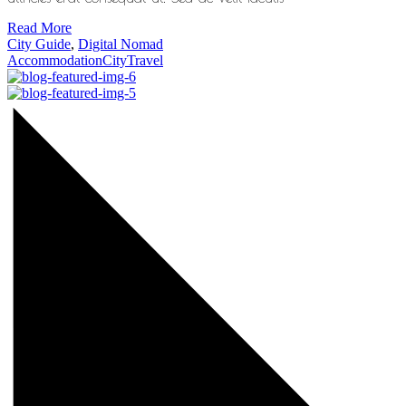
Read More
City Guide
,
Digital Nomad
Accommodation
City
Travel