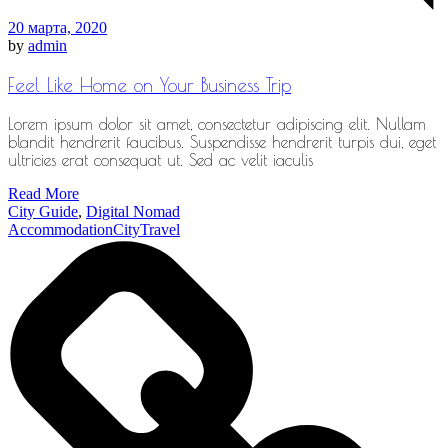
20 марта, 2020
by
admin
Feel Like Home on Your Business Trip
Lorem ipsum dolor sit amet, consectetur adipiscing elit. Nullam
blandit hendrerit faucibus. Suspendisse hendrerit turpis dui, eget
ultricies erat consequat ut. Sed ac velit iaculis
Read More
City Guide
,
Digital Nomad
Accommodation
City
Travel