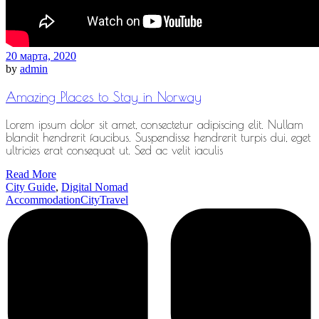
20 марта, 2020
by
admin
Amazing Places to Stay in Norway
Lorem ipsum dolor sit amet, consectetur adipiscing elit. Nullam
blandit hendrerit faucibus. Suspendisse hendrerit turpis dui, eget
ultricies erat consequat ut. Sed ac velit iaculis
Read More
City Guide
,
Digital Nomad
Accommodation
City
Travel