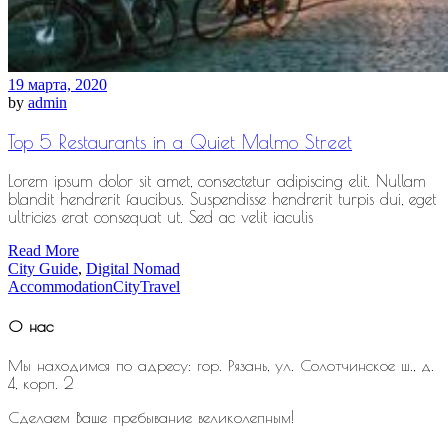
19 марта, 2020
by
admin
Top 5 Restaurants in a Quiet Malmo Street
Lorem ipsum dolor sit amet, consectetur adipiscing elit. Nullam
blandit hendrerit faucibus. Suspendisse hendrerit turpis dui, eget
ultricies erat consequat ut. Sed ac velit iaculis
Read More
City Guide
,
Digital Nomad
Accommodation
City
Travel
О нас
Мы находимся по адресу: гор. Рязань, ул. Солотчинское ш., д.
4, корп. 2
Сделаем Ваше пребывание великолепным!