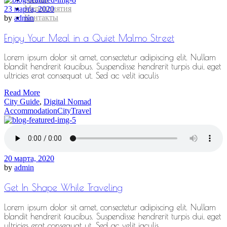
Мероприятия
23 марта, 2020
Контакты
by
admin
Enjoy Your Meal in a Quiet Malmo Street
Lorem ipsum dolor sit amet, consectetur adipiscing elit. Nullam
blandit hendrerit faucibus. Suspendisse hendrerit turpis dui, eget
ultricies erat consequat ut. Sed ac velit iaculis
Read More
City Guide
,
Digital Nomad
Accommodation
City
Travel
20 марта, 2020
by
admin
Get In Shape While Traveling
Lorem ipsum dolor sit amet, consectetur adipiscing elit. Nullam
blandit hendrerit faucibus. Suspendisse hendrerit turpis dui, eget
ultricies erat consequat ut. Sed ac velit iaculis