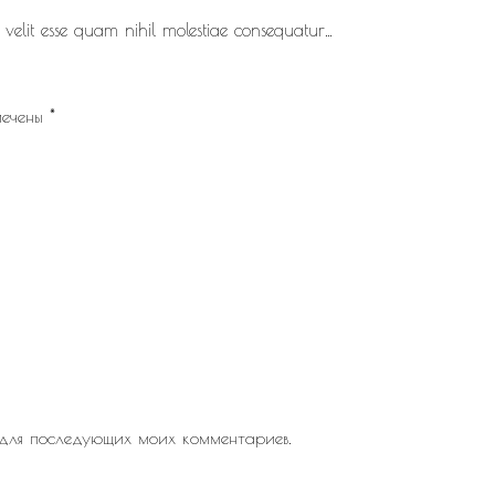
velit esse quam nihil molestiae consequatur…
мечены
*
 для последующих моих комментариев.