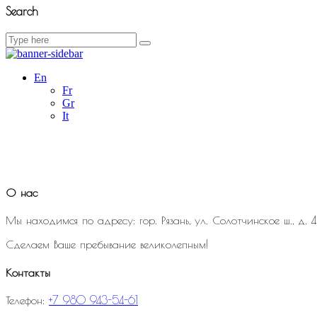
Search
Search
for:
En
Fr
Gr
It
О нас
Мы находимся по адресу: гор. Рязань, ул. Солотчинское ш., д. 4
Сделаем Ваше пребывание великолепным!
Контакты
Телефон:
+7 980 943-54-61