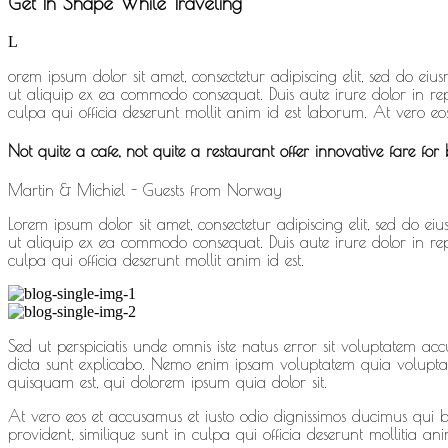
Get In Shape While Traveling
L
orem ipsum dolor sit amet, consectetur adipiscing elit, sed do e
ut aliquip ex ea commodo consequat. Duis aute irure dolor in repr
culpa qui officia deserunt mollit anim id est laborum. At vero eo
Not quite a cafe, not quite a restaurant offer innovative fare for b
Martin & Michiel - Guests from Norway
Lorem ipsum dolor sit amet, consectetur adipiscing elit, sed do 
ut aliquip ex ea commodo consequat. Duis aute irure dolor in repr
culpa qui officia deserunt mollit anim id est.
Sed ut perspiciatis unde omnis iste natus error sit voluptatem a
dicta sunt explicabo. Nemo enim ipsam voluptatem quia voluptas 
quisquam est, qui dolorem ipsum quia dolor sit.
At vero eos et accusamus et iusto odio dignissimos ducimus qui bl
provident, similique sunt in culpa qui officia deserunt mollitia a