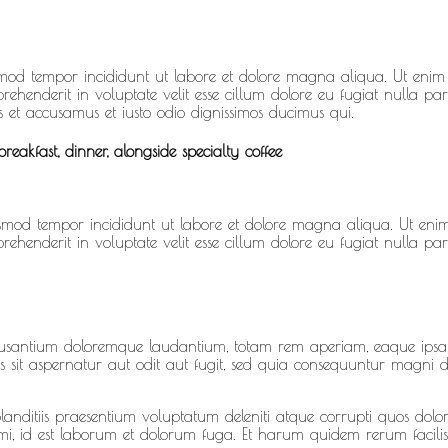
iusmod tempor incididunt ut labore et dolore magna aliqua. Ut enim 
ehenderit in voluptate velit esse cillum dolore eu fugiat nulla pari
s et accusamus et iusto odio dignissimos ducimus qui.
reakfast, dinner, alongside specialty coffee
eiusmod tempor incididunt ut labore et dolore magna aliqua. Ut enim
ehenderit in voluptate velit esse cillum dolore eu fugiat nulla pari
ccusantium doloremque laudantium, totam rem aperiam, eaque ipsa qu
sit aspernatur aut odit aut fugit, sed quia consequuntur magni d
anditiis praesentium voluptatum deleniti atque corrupti quos dolore
nimi, id est laborum et dolorum fuga. Et harum quidem rerum facilis