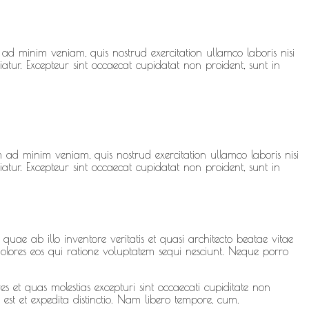
ad minim veniam, quis nostrud exercitation ullamco laboris nisi
atur. Excepteur sint occaecat cupidatat non proident, sunt in
 ad minim veniam, quis nostrud exercitation ullamco laboris nisi
atur. Excepteur sint occaecat cupidatat non proident, sunt in
ae ab illo inventore veritatis et quasi architecto beatae vitae
olores eos qui ratione voluptatem sequi nesciunt. Neque porro
s et quas molestias excepturi sint occaecati cupiditate non
 est et expedita distinctio. Nam libero tempore, cum.