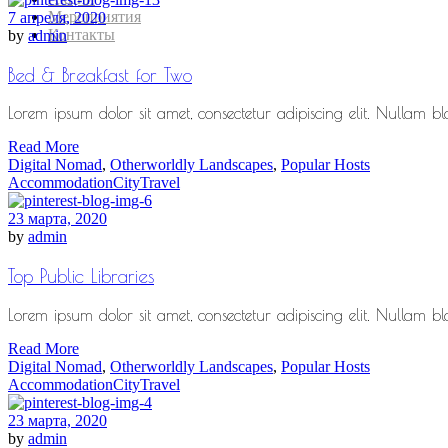
Мероприятия
7 апреля, 2020
Контакты
by
admin
Bed & Breakfast for Two
Lorem ipsum dolor sit amet, consectetur adipiscing elit. Nullam blan
Read More
Digital Nomad
,
Otherworldly Landscapes
,
Popular Hosts
Accommodation
City
Travel
23 марта, 2020
by
admin
Top Public Libraries
Lorem ipsum dolor sit amet, consectetur adipiscing elit. Nullam blan
Read More
Digital Nomad
,
Otherworldly Landscapes
,
Popular Hosts
Accommodation
City
Travel
23 марта, 2020
by
admin