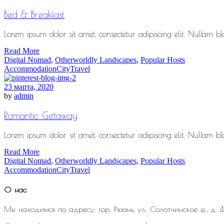
Bed & Breakfast
Lorem ipsum dolor sit amet, consectetur adipiscing elit. Nullam blan
Read More
Digital Nomad
,
Otherworldly Landscapes
,
Popular Hosts
Accommodation
City
Travel
23 марта, 2020
by
admin
Romantic Getaway
Lorem ipsum dolor sit amet, consectetur adipiscing elit. Nullam blan
Read More
Digital Nomad
,
Otherworldly Landscapes
,
Popular Hosts
Accommodation
City
Travel
О нас
Мы находимся по адресу: гор. Рязань, ул. Солотчинское ш., д. 4