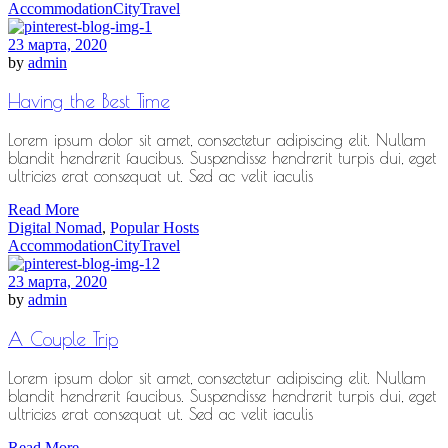
Accommodation
City
Travel
23 марта, 2020
by
admin
Having the Best Time
Lorem ipsum dolor sit amet, consectetur adipiscing elit. Nullam
blandit hendrerit faucibus. Suspendisse hendrerit turpis dui, eget
ultricies erat consequat ut. Sed ac velit iaculis
Read More
Digital Nomad
,
Popular Hosts
Accommodation
City
Travel
23 марта, 2020
by
admin
A Couple Trip
Lorem ipsum dolor sit amet, consectetur adipiscing elit. Nullam
blandit hendrerit faucibus. Suspendisse hendrerit turpis dui, eget
ultricies erat consequat ut. Sed ac velit iaculis
Read More