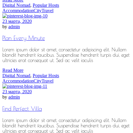
Digital Nomad
,
Popular Hosts
Accommodation
City
Travel
23 марта, 2020
by
admin
Plan Every Minute
Lorem ipsum dolor sit amet, consectetur adipiscing elit. Nullam
blandit hendrerit faucibus. Suspendisse hendrerit turpis dui, eget
ultricies erat consequat ut. Sed ac velit iaculis
Read More
Digital Nomad
,
Popular Hosts
Accommodation
City
Travel
23 марта, 2020
by
admin
Find Perfect Villa
Lorem ipsum dolor sit amet, consectetur adipiscing elit. Nullam
blandit hendrerit faucibus. Suspendisse hendrerit turpis dui, eget
ultricies erat consequat ut. Sed ac velit iaculis