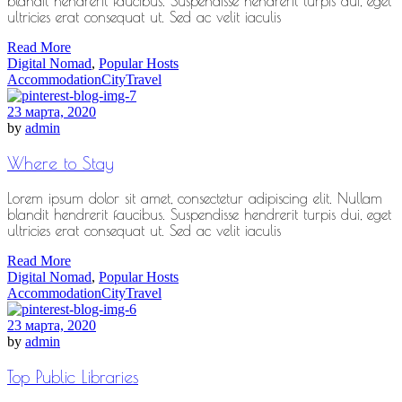
blandit hendrerit faucibus. Suspendisse hendrerit turpis dui, eget
ultricies erat consequat ut. Sed ac velit iaculis
Read More
Digital Nomad
,
Popular Hosts
Accommodation
City
Travel
23 марта, 2020
by
admin
Where to Stay
Lorem ipsum dolor sit amet, consectetur adipiscing elit. Nullam
blandit hendrerit faucibus. Suspendisse hendrerit turpis dui, eget
ultricies erat consequat ut. Sed ac velit iaculis
Read More
Digital Nomad
,
Popular Hosts
Accommodation
City
Travel
23 марта, 2020
by
admin
Top Public Libraries