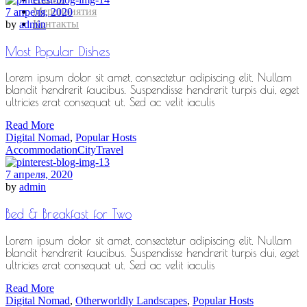
Мероприятия
7 апреля, 2020
Контакты
by
admin
Most Popular Dishes
Lorem ipsum dolor sit amet, consectetur adipiscing elit. Nullam
blandit hendrerit faucibus. Suspendisse hendrerit turpis dui, eget
ultricies erat consequat ut. Sed ac velit iaculis
Read More
Digital Nomad
,
Popular Hosts
Accommodation
City
Travel
7 апреля, 2020
by
admin
Bed & Breakfast for Two
Lorem ipsum dolor sit amet, consectetur adipiscing elit. Nullam
blandit hendrerit faucibus. Suspendisse hendrerit turpis dui, eget
ultricies erat consequat ut. Sed ac velit iaculis
Read More
Digital Nomad
,
Otherworldly Landscapes
,
Popular Hosts