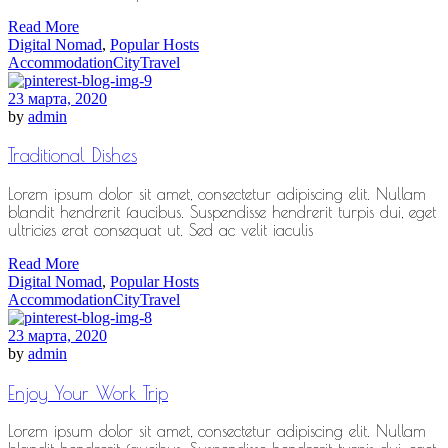
Read More
Digital Nomad
,
Popular Hosts
Accommodation
City
Travel
23 марта, 2020
by
admin
Traditional Dishes
Lorem ipsum dolor sit amet, consectetur adipiscing elit. Nullam
blandit hendrerit faucibus. Suspendisse hendrerit turpis dui, eget
ultricies erat consequat ut. Sed ac velit iaculis
Read More
Digital Nomad
,
Popular Hosts
Accommodation
City
Travel
23 марта, 2020
by
admin
Enjoy Your Work Trip
Lorem ipsum dolor sit amet, consectetur adipiscing elit. Nullam