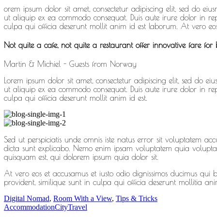
orem ipsum dolor sit amet, consectetur adipiscing elit, sed do e
ut aliquip ex ea commodo consequat. Duis aute irure dolor in repr
culpa qui officia deserunt mollit anim id est laborum. At vero eo
Not quite a cafe, not quite a restaurant offer innovative fare for b
Martin & Michiel - Guests from Norway
Lorem ipsum dolor sit amet, consectetur adipiscing elit, sed do 
ut aliquip ex ea commodo consequat. Duis aute irure dolor in repr
culpa qui officia deserunt mollit anim id est.
Sed ut perspiciatis unde omnis iste natus error sit voluptatem a
dicta sunt explicabo. Nemo enim ipsam voluptatem quia voluptas 
quisquam est, qui dolorem ipsum quia dolor sit.
At vero eos et accusamus et iusto odio dignissimos ducimus qui bl
provident, similique sunt in culpa qui officia deserunt mollitia a
Digital Nomad
,
Room With a View
,
Tips & Tricks
Accommodation
City
Travel