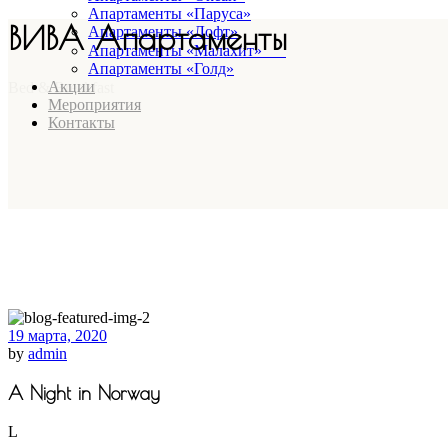
Апартаменты «Паруса»
ВИВА Апартаменты
Апартаменты «Лофт»
Апартаменты «Малахит»⠀⠀
Апартаменты «Голд»
Акции
Bed & Breakfast
Мероприятия
Контакты
19 марта, 2020
by
admin
A Night in Norway
L