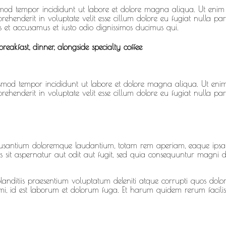
iusmod tempor incididunt ut labore et dolore magna aliqua. Ut enim 
ehenderit in voluptate velit esse cillum dolore eu fugiat nulla pari
s et accusamus et iusto odio dignissimos ducimus qui.
reakfast, dinner, alongside specialty coffee
eiusmod tempor incididunt ut labore et dolore magna aliqua. Ut enim
ehenderit in voluptate velit esse cillum dolore eu fugiat nulla pari
ccusantium doloremque laudantium, totam rem aperiam, eaque ipsa qu
sit aspernatur aut odit aut fugit, sed quia consequuntur magni d
anditiis praesentium voluptatum deleniti atque corrupti quos dolore
nimi, id est laborum et dolorum fuga. Et harum quidem rerum facilis