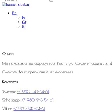
for:
En
Fr
Gr
It
О нас
Мы находимся по адресу: гор. Рязань, ул. Солотчинское ш., д. 4
Сделаем Ваше пребывание великолепным!
Контакты
Телефон:
+7 980 943-54-61
Whatsapp:
+7 980 943-54-61
Viber:
+7 980 943-54-61