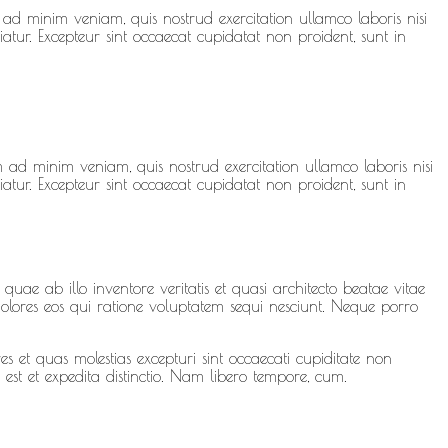
ad minim veniam, quis nostrud exercitation ullamco laboris nisi
atur. Excepteur sint occaecat cupidatat non proident, sunt in
 ad minim veniam, quis nostrud exercitation ullamco laboris nisi
atur. Excepteur sint occaecat cupidatat non proident, sunt in
ae ab illo inventore veritatis et quasi architecto beatae vitae
olores eos qui ratione voluptatem sequi nesciunt. Neque porro
s et quas molestias excepturi sint occaecati cupiditate non
 est et expedita distinctio. Nam libero tempore, cum.